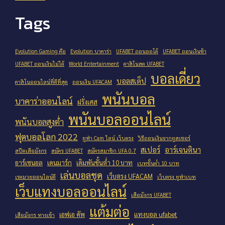
Tags
Evolution Gaming คือ
Evolution บาคาร่า
UFABET ถอนออโต้
UFABET ถอนเงินช้า
UFABET ถอนเงินไม่ได้
World Entertainment
คาสิโนสด UFABET
บอลเดี่ยว
บอลสเต็ป
คาสิโนออนไลน์ที่ดีที่สุด
ถอนเงิน UFACAM
พนันบอล
บาคาร่าออนไลน์
ฝรั่งเศส
พนันบอลออนไลน์
พนันบอลสูงต่ำ
ฟุตบอลโลก 2022
ยูฟ่า Cam ไลน์ เว็บตรง
วิธีถอนเงินจากยูสเซอร์
สเปอร์
อาร์เจนตินา
สปีดเสือมังกร
สมัคร UFABET
สมัครสมาชิก UFA 0.7
อาร์เซนอล
เดนมาร์ก
เดิมพันขั้นต่ำ 10 บาท
เบทขั้นต่ำ 10 บาท
เล่นบอลชุด
เว็บตรง UFACAM
เรตมวยออนไลน์ดี
เว็บตรง ยูฟ่าเบท
เว็บแทงบอลออนไลน์
เสือมังกร UFABET
แต้มต่อ
เอฟเอ คัพ
แทงบอล ufabet
เสือมังกร ทางเข้า