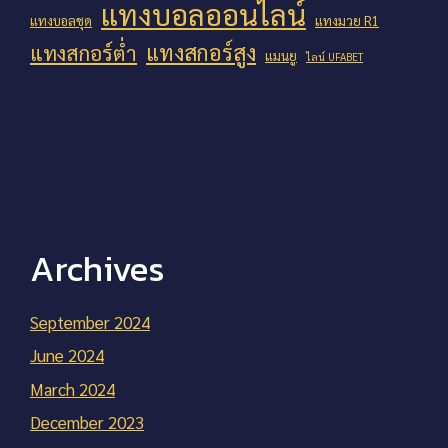
แทงบอลออนไลน์
แทงบอลชุด
แทงมวย R1
แทงสกอร์สูง
แทงสกอร์ต่ำ
แมนยู
ไลน์ UFABET
Archives
September 2024
June 2024
March 2024
December 2023