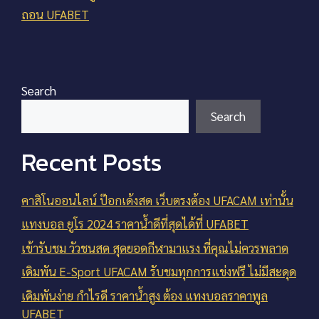
ถอน UFABET
Search
Search
Recent Posts
คาสิโนออนไลน์ ป๊อกเด้งสด เว็บตรงต้อง UFACAM เท่านั้น
แทงบอล ยูโร 2024 ราคาน้ำดีที่สุดได้ที่ UFABET
เข้ารับชม วัวชนสด สุดยอดกีฬามาแรง ที่คุณไม่ควรพลาด
เดิมพัน E-Sport UFACAM รับชมทุกการแข่งฟรี ไม่มีสะดุด
เดิมพันง่าย กำไรดี ราคาน้ำสูง ต้อง แทงบอลราคาพูล
UFABET