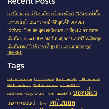
Recent Posts
คาสิโนออนไลน์ ป๊อกเด้งสด เว็บตรงต้อง UFACAM เท่านั้น
แทงบอล ยูโร 2024 ราคาน้ำดีที่สุดได้ที่ UFABET
เข้ารับชม วัวชนสด สุดยอดกีฬามาแรง ที่คุณไม่ควรพลาด
เดิมพัน E-Sport UFACAM รับชมทุกการแข่งฟรี ไม่มีสะดุด
เดิมพันง่าย กำไรดี ราคาน้ำสูง ต้อง แทงบอลราคาพูล
UFABET
Tags
Evolution Gaming คือ
Evolution บาคาร่า
UFABET ถอนออโต้
UFABET ถอนเงินช้า
UFABET ถอนเงินไม่ได้
World Entertainment
คาสิโนสด UFABET
บอลเดี่ยว
บอลสเต็ป
คาสิโนออนไลน์ที่ดีที่สุด
ถอนเงิน UFACAM
พนันบอล
บาคาร่าออนไลน์
ฝรั่งเศส