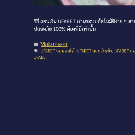
วิธี ถอนเงิน UFABET ผ่านระบบอัตโนมัติง่าย ๆ สาม
ปลอดภัย 100% ต้องที่นี่เท่านั้น
Categories
วิธีเล่น UFABET
Tags
UFABET ถอนออโต้
,
UFABET ถอนเงินช้า
,
UFABET ถอน
UFABET