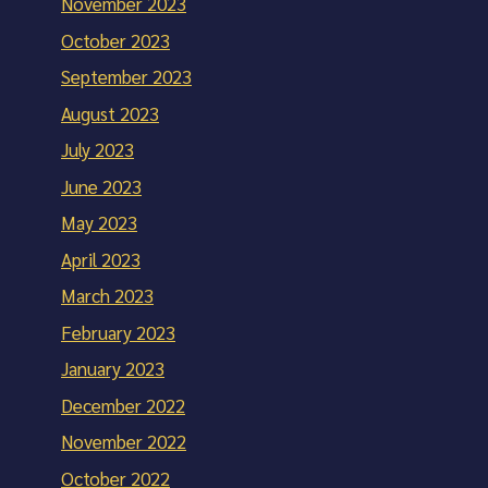
November 2023
October 2023
September 2023
August 2023
July 2023
June 2023
May 2023
April 2023
March 2023
February 2023
January 2023
December 2022
November 2022
October 2022