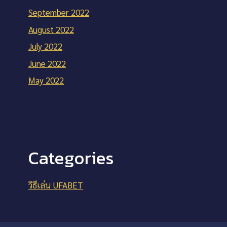
September 2022
August 2022
July 2022
June 2022
May 2022
Categories
วิธีเล่น UFABET