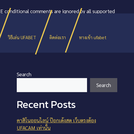
 IE conditional comments are ignored by all supported
วิธีเล่น UFABET
ทางเข้า ufabet
ติดต่อเรา
Search
Search
Recent Posts
คาสิโนออนไลน์ ป๊อกเด้งสด เว็บตรงต้อง
UFACAM เท่านั้น