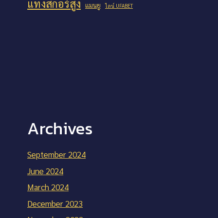
แทงสกอร์สูง
แมนยู
ไลน์ UFABET
Archives
September 2024
June 2024
March 2024
December 2023