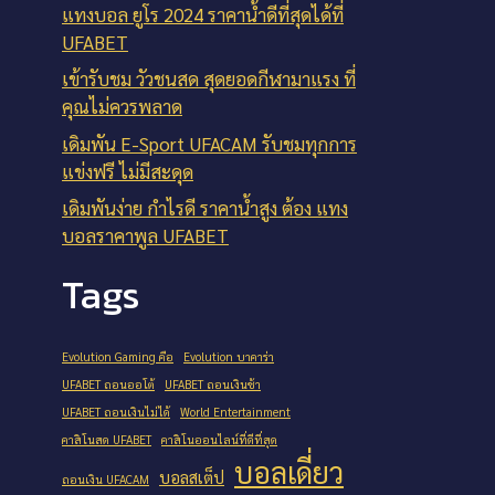
แทงบอล ยูโร 2024 ราคาน้ำดีที่สุดได้ที่
UFABET
เข้ารับชม วัวชนสด สุดยอดกีฬามาแรง ที่
คุณไม่ควรพลาด
เดิมพัน E-Sport UFACAM รับชมทุกการ
แข่งฟรี ไม่มีสะดุด
เดิมพันง่าย กำไรดี ราคาน้ำสูง ต้อง แทง
บอลราคาพูล UFABET
Tags
Evolution Gaming คือ
Evolution บาคาร่า
UFABET ถอนออโต้
UFABET ถอนเงินช้า
UFABET ถอนเงินไม่ได้
World Entertainment
คาสิโนสด UFABET
คาสิโนออนไลน์ที่ดีที่สุด
บอลเดี่ยว
บอลสเต็ป
ถอนเงิน UFACAM