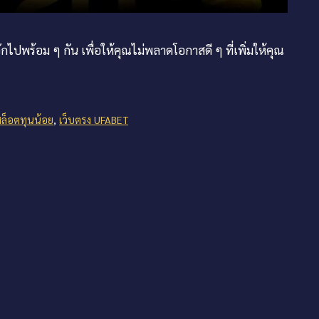
ักไปพร้อม ๆ กัน เพื่อให้คุณไม่พลาดโอกาสดี ๆ ที่เพิ่มให้คุณ
สล็อตทุนน้อย
,
เว็บตรง UFABET