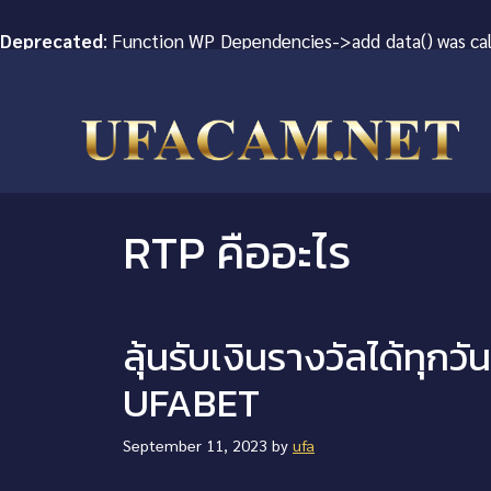
Deprecated
: Function WP_Dependencies->add_data() was cal
browsers. in
/home/u109123564/domains/ufacam.cc/publi
Skip
to
content
RTP คืออะไร
ลุ้นรับเงินรางวัลได้ทุกว
UFABET
September 11, 2023
by
ufa