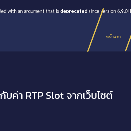
led with an argument that is
deprecated
since version 6.9.0!
c_html/wp-includes/functions.php
on line
6170
หน้าแรก
ันกับค่า RTP Slot จากเว็บไซต์