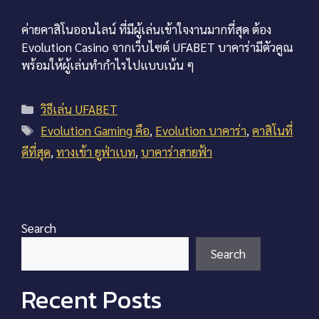
ค่ายคาสิโนออนไลน์ ที่มีผู้เล่นเข้าใจงานมากที่สุด ต้อง
Evolution Casino จากเว็บไซต์ UFABET บาคาร่ามีตัวคูณ
พร้อมให้ผู้เล่นทำกำไรไปแบบเน้น ๆ
Categories
วิธีเล่น UFABET
Tags
Evolution Gaming คือ
,
Evolution บาคาร่า
,
คาสิโนที่
ดีที่สุด
,
ทางเข้า ยูฟ่าเบท
,
บาคาร่าสายฟ้า
Search
Search
Recent Posts