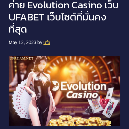
ค่าย Evolution Casino เว็บ
UFABET เว็บไซต์ที่มั่นคง
ที่สุด
May 12, 2023
by
ufa