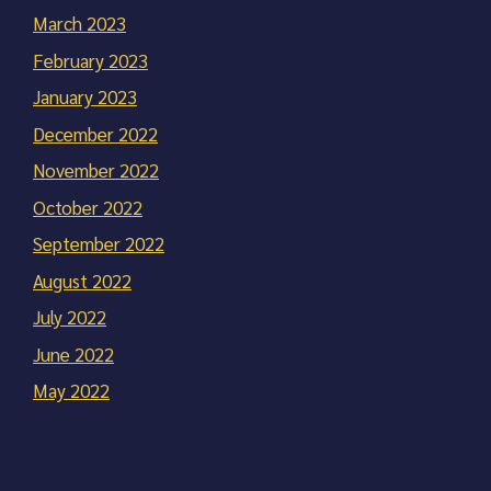
March 2023
February 2023
January 2023
December 2022
November 2022
October 2022
September 2022
August 2022
July 2022
June 2022
May 2022