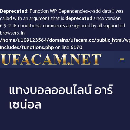
Deprecated
: Function WP_Dependencies->add_data() was
called with an argument that is
deprecated
since version
6.9.0! IE conditional comments are ignored by all supported
browsers. in
/home/u109123564/domains/ufacam.cc/public_html/w
includes/functions.php
on line
6170
Skip
Me
to
content
แทงบอลออนไลน์ อาร์
เซน่อล