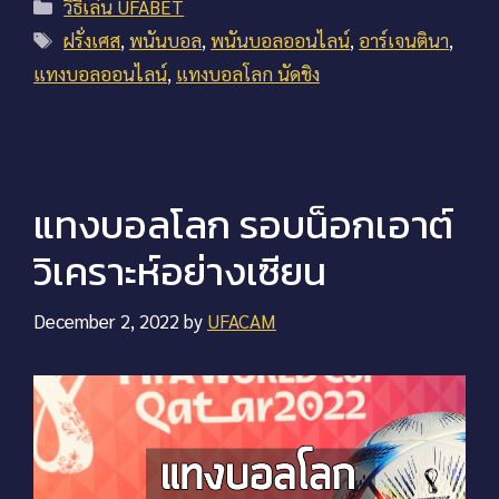
Categories
วิธีเล่น UFABET
Tags
ฝรั่งเศส
,
พนันบอล
,
พนันบอลออนไลน์
,
อาร์เจนตินา
,
แทงบอลออนไลน์
,
แทงบอลโลก นัดชิง
แทงบอลโลก รอบน็อกเอาต์
วิเคราะห์อย่างเซียน
December 2, 2022
by
UFACAM