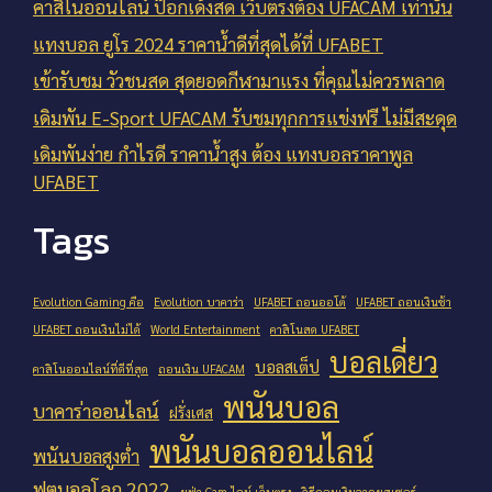
คาสิโนออนไลน์ ป๊อกเด้งสด เว็บตรงต้อง UFACAM เท่านั้น
แทงบอล ยูโร 2024 ราคาน้ำดีที่สุดได้ที่ UFABET
เข้ารับชม วัวชนสด สุดยอดกีฬามาแรง ที่คุณไม่ควรพลาด
เดิมพัน E-Sport UFACAM รับชมทุกการแข่งฟรี ไม่มีสะดุด
เดิมพันง่าย กำไรดี ราคาน้ำสูง ต้อง แทงบอลราคาพูล
UFABET
Tags
Evolution Gaming คือ
Evolution บาคาร่า
UFABET ถอนออโต้
UFABET ถอนเงินช้า
UFABET ถอนเงินไม่ได้
World Entertainment
คาสิโนสด UFABET
บอลเดี่ยว
บอลสเต็ป
คาสิโนออนไลน์ที่ดีที่สุด
ถอนเงิน UFACAM
พนันบอล
บาคาร่าออนไลน์
ฝรั่งเศส
พนันบอลออนไลน์
พนันบอลสูงต่ำ
ฟุตบอลโลก 2022
ยูฟ่า Cam ไลน์ เว็บตรง
วิธีถอนเงินจากยูสเซอร์