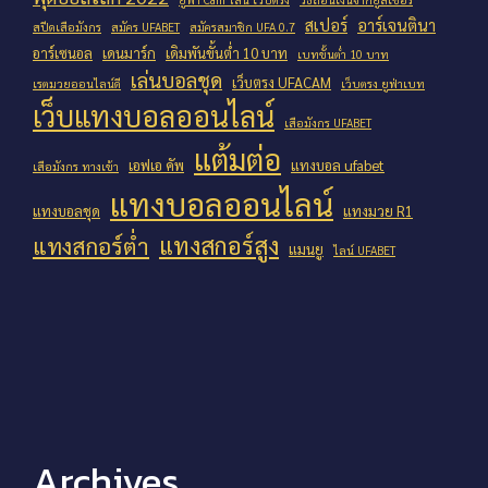
สเปอร์
อาร์เจนตินา
สปีดเสือมังกร
สมัคร UFABET
สมัครสมาชิก UFA 0.7
อาร์เซนอล
เดนมาร์ก
เดิมพันขั้นต่ำ 10 บาท
เบทขั้นต่ำ 10 บาท
เล่นบอลชุด
เว็บตรง UFACAM
เรตมวยออนไลน์ดี
เว็บตรง ยูฟ่าเบท
เว็บแทงบอลออนไลน์
เสือมังกร UFABET
แต้มต่อ
เอฟเอ คัพ
แทงบอล ufabet
เสือมังกร ทางเข้า
แทงบอลออนไลน์
แทงบอลชุด
แทงมวย R1
แทงสกอร์สูง
แทงสกอร์ต่ำ
แมนยู
ไลน์ UFABET
Archives