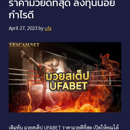
ราคามวยดีที่สุด ลงทุนน้อย
กำไรดี
April 27, 2023
by
ufa
เดิมพัน มวยสเต็ป UFABET ราคามวยดีที่สุด เปิดให้คุณได้