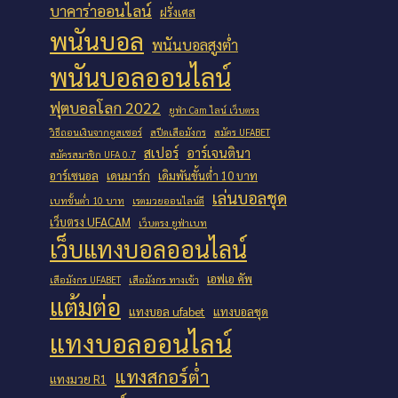
บาคาร่าออนไลน์
ฝรั่งเศส
พนันบอล
พนันบอลสูงต่ำ
พนันบอลออนไลน์
ฟุตบอลโลก 2022
ยูฟ่า Cam ไลน์ เว็บตรง
วิธีถอนเงินจากยูสเซอร์
สปีดเสือมังกร
สมัคร UFABET
สเปอร์
อาร์เจนตินา
สมัครสมาชิก UFA 0.7
อาร์เซนอล
เดนมาร์ก
เดิมพันขั้นต่ำ 10 บาท
เล่นบอลชุด
เบทขั้นต่ำ 10 บาท
เรตมวยออนไลน์ดี
เว็บตรง UFACAM
เว็บตรง ยูฟ่าเบท
เว็บแทงบอลออนไลน์
เอฟเอ คัพ
เสือมังกร UFABET
เสือมังกร ทางเข้า
แต้มต่อ
แทงบอล ufabet
แทงบอลชุด
แทงบอลออนไลน์
แทงสกอร์ต่ำ
แทงมวย R1