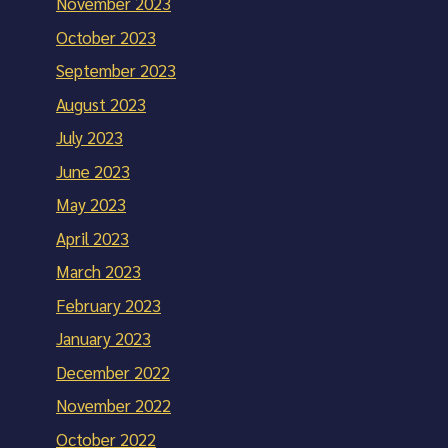
November 2023
October 2023
September 2023
August 2023
July 2023
June 2023
May 2023
April 2023
March 2023
February 2023
January 2023
December 2022
November 2022
October 2022