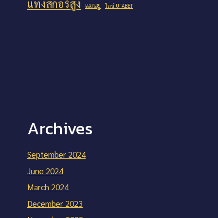
แทงสกอร์สูง
แมนยู
ไลน์ UFABET
Archives
September 2024
June 2024
March 2024
December 2023