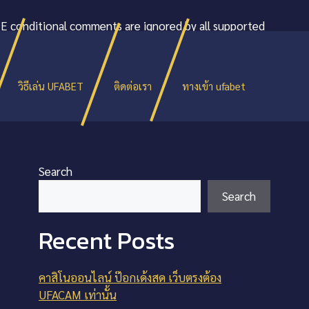
 IE conditional comments are ignored by all supported
วิธีเล่น UFABET
ทางเข้า ufabet
ติดต่อเรา
Search
Search
Recent Posts
คาสิโนออนไลน์ ป๊อกเด้งสด เว็บตรงต้อง
UFACAM เท่านั้น