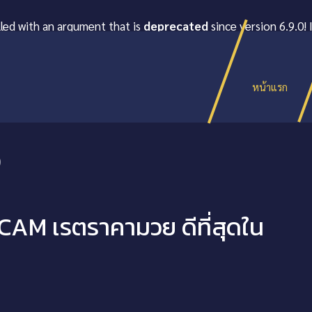
led with an argument that is
deprecated
since version 6.9.0!
c_html/wp-includes/functions.php
on line
6170
หน้าแรก
ง
AM เรตราคามวย ดีที่สุดใน