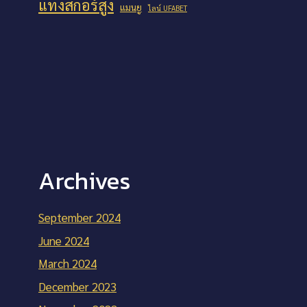
แทงสกอร์สูง
แมนยู
ไลน์ UFABET
Archives
September 2024
June 2024
March 2024
December 2023