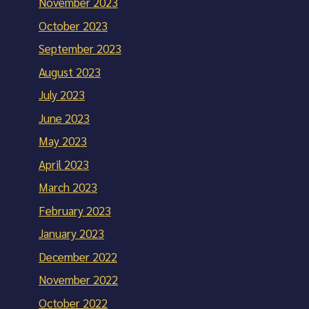
November 2023
October 2023
September 2023
August 2023
July 2023
June 2023
May 2023
April 2023
March 2023
February 2023
January 2023
December 2022
November 2022
October 2022