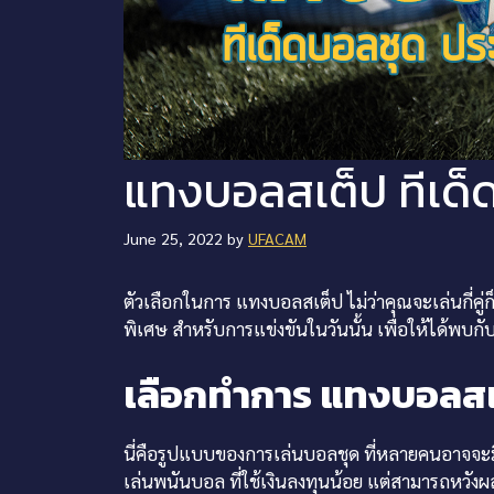
แทงบอลสเต็ป ทีเด็
June 25, 2022
by
UFACAM
ตัวเลือกในการ แทงบอลสเต็ป ไม่ว่าคุณจะเล่นกี่คู่ก
พิเศษ สำหรับการแข่งขันในวันนั้น เพื่อให้ได้พบกับ
เลือกทำการ แทงบอลสเต็
นี่คือรูปแบบของการเล่นบอลชุด ที่หลายคนอาจจะมี
เล่นพนันบอล ที่ใช้เงินลงทุนน้อย แต่สามารถหวัง