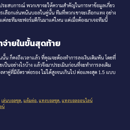
ที่มีประสบการณ์ พวกเขาจะให้ความสำคัญในการหาข้อมูลเกี่ยว
การเลือกเล่นพนันบอลในคู่นั้น ทีมที่พวกเขาจะเลือกแทง อย่าง
าแต่ละทีมจะฟอร์มดีกันมาแค่ไหน แต่เมื่อต้องมาเจอทีมนี้
จ่ายในขั้นสุดท้าย
ั้น ก็คงถึงเวลาแล้ว ที่คุณจะต้องทำการลงเงินเดิมพัน โดยที่
จ่ายเป็นอย่างไรบ้าง แล้วจึงมาประเมินก่อนที่จะทำการลงเดิม
องหาคู่ที่มีอัตราต่อรอง ไม่ได้สูงจนเกินไป ต่อแพงสุด 1.5 แบบ
,
เล่นบอลชุด
,
แต้มต่อ
,
แทงบอลชุด
,
แทงบอลออนไลน์
ลน์