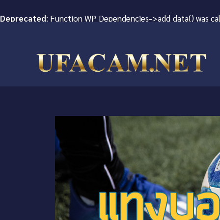
Deprecated
: Function WP_Dependencies->add_data() was cal
browsers. in
/home/u109123564/domains/ufacam.cc/publi
Skip
to
content