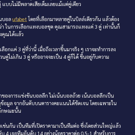
่ แบบไม่มีพลาดเสียเต็มเลยแม้แต่คู่เดียว
พนันบอล
ufabet
โดยที่เลือกมาหลายคู่ในบิลล์เดียวกัน แล้วต้อง
่า ในการเลือกแทงบอลชุด คุณสามารถแทงแค่ 3 คู่ เท่านั้นก็
คุณได้แล้ว
ลือกแค่ 3 คู่ที่ว่านี้ เมื่อถึงเวลาขึ้นมาจริง ๆ เราจะทำการลง
คู่ไม่เกิน 3 คู่ หรืออาจจะเป็น 4 คู่ก็ได้ ขึ้นอยู่กับความ
อกของการแข่งขันบอลลีก ไม่เน้นบอลถ้วย เน้นบอลลีกเป็น
บดูข้อมูล จากอันดับบนตารางคะแนนได้ชัดเจน โดยเฉพาะใน
ลักษณะนั้น
วยเช่นกัน เป็นทีมที่เปิดราคามาเป็นทีมต่อ ซึ่งโดยส่วนใหญ่แล้ว
นดับ 4 เจอทีมอันดับ 14 อย่างน้อยราคาต่อ 0.5-1 สำหรับการ