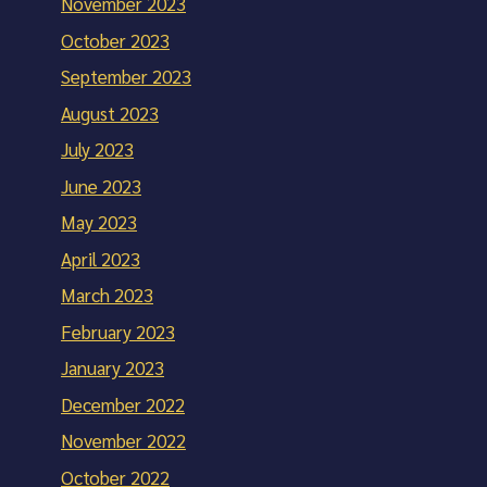
November 2023
October 2023
September 2023
August 2023
July 2023
June 2023
May 2023
April 2023
March 2023
February 2023
January 2023
December 2022
November 2022
October 2022