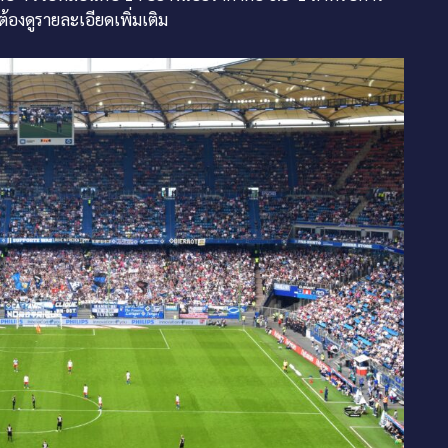
ะต้องดูรายละเอียดเพิ่มเติม