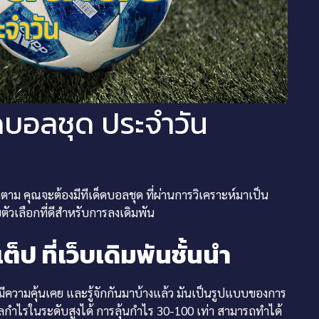
ดบอลชุด ประจำวัน
็ตาม คุณจะต้องมีทีเด็ดบอลชุด ที่ผ่านการวิเคราะห์มาเป็น
ตัวเลือกที่ดีสำหรับการลงเดิมพัน
ป ที่เว็บเดิมพันชั้นนำ
ความคุ้นเคย และรู้จักกันมาบ้างแล้ว มันเป็นรูปแบบของการ
ผลกำไรในระดับสูงได้ การลุ้นกำไร 30-100 เท่า สามารถทำได้