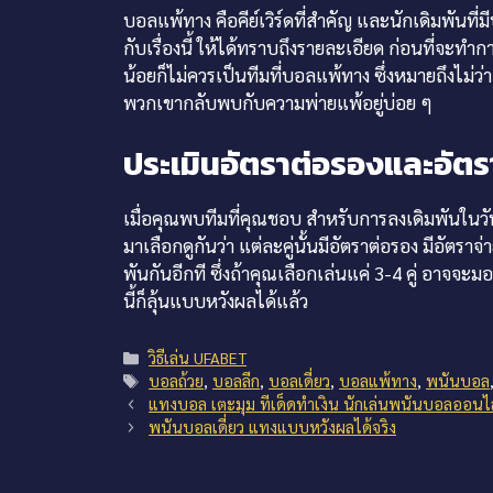
บอลแพ้ทาง คือคีย์เวิร์ดที่สำคัญ และนักเดิมพัน
กับเรื่องนี้ ให้ได้ทราบถึงรายละเอียด ก่อนที่จะทำ
น้อยก็ไม่ควรเป็นทีมที่บอลแพ้ทาง ซึ่งหมายถึงไม่ว่
พวกเขากลับพบกับความพ่ายแพ้อยู่บ่อย ๆ
ประเมินอัตราต่อรองและอัตรา
เมื่อคุณพบทีมที่คุณชอบ สำหรับการลงเดิมพันในวันน
มาเลือกดูกันว่า แต่ละคู่นั้นมีอัตราต่อรอง มีอัตรา
พันกันอีกที ซึ่งถ้าคุณเลือกเล่นแค่ 3-4 คู่ อาจจะม
นี้ก็ลุ้นแบบหวังผลได้แล้ว
Categories
วิธีเล่น UFABET
Tags
บอลถ้วย
,
บอลลีก
,
บอลเดี่ยว
,
บอลแพ้ทาง
,
พนันบอล
แทงบอล เตะมุม ทีเด็ดทำเงิน นักเล่นพนันบอลออนไ
พนันบอลเดี่ยว แทงแบบหวังผลได้จริง