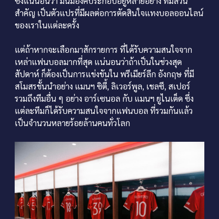
ซึ่งแน่นอนว่า มันมีองค์ประกอบอยู่หลายอย่าง ที่มีส่วน
สำคัญ เป็นตัวแปรที่มีผลต่อการตัดสินใจแทงบอลออนไลน์
ของเราในแต่ละครั้ง
แต่ถ้าหากจะเลือกมาสักรายการ ที่ได้รับความสนใจจาก
เหล่าแฟนบอลมากที่สุด แน่นอนว่าถ้าเป็นในช่วงสุด
สัปดาห์ ก็ต้องเป็นการแข่งขันใน พรีเมียร์ลีก อังกฤษ ที่มี
สโมสรชั้นนำอย่าง แมนฯ ซิตี้, ลิเวอร์พูล, เชลซี, สเปอร์
รวมถึงทีมอื่น ๆ อย่าง อาร์เซนอล กับ แมนฯ ยูไนเต็ด ซึ่ง
แต่ละทีมก็ได้รับความสนใจจากแฟนบอล ที่รวมกันแล้ว
เป็นจำนวนหลายร้อยล้านคนทั่วโลก