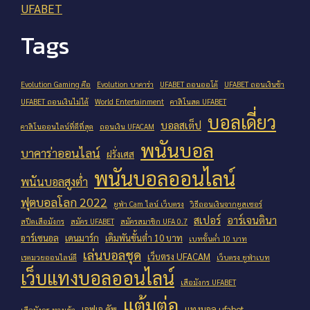
UFABET
Tags
Evolution Gaming คือ
Evolution บาคาร่า
UFABET ถอนออโต้
UFABET ถอนเงินช้า
UFABET ถอนเงินไม่ได้
World Entertainment
คาสิโนสด UFABET
บอลเดี่ยว
บอลสเต็ป
คาสิโนออนไลน์ที่ดีที่สุด
ถอนเงิน UFACAM
พนันบอล
บาคาร่าออนไลน์
ฝรั่งเศส
พนันบอลออนไลน์
พนันบอลสูงต่ำ
ฟุตบอลโลก 2022
ยูฟ่า Cam ไลน์ เว็บตรง
วิธีถอนเงินจากยูสเซอร์
สเปอร์
อาร์เจนตินา
สปีดเสือมังกร
สมัคร UFABET
สมัครสมาชิก UFA 0.7
อาร์เซนอล
เดนมาร์ก
เดิมพันขั้นต่ำ 10 บาท
เบทขั้นต่ำ 10 บาท
เล่นบอลชุด
เว็บตรง UFACAM
เรตมวยออนไลน์ดี
เว็บตรง ยูฟ่าเบท
เว็บแทงบอลออนไลน์
เสือมังกร UFABET
แต้มต่อ
เอฟเอ คัพ
แทงบอล ufabet
เสือมังกร ทางเข้า