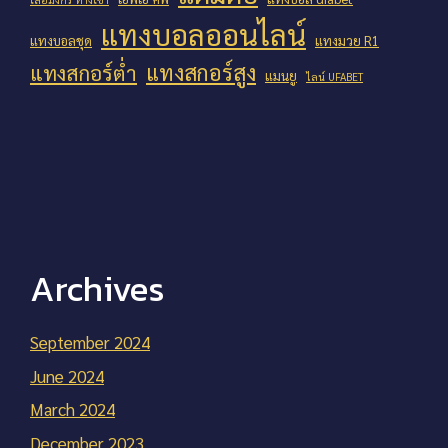
แทงบอลออนไลน์
แทงบอลชุด
แทงมวย R1
แทงสกอร์สูง
แทงสกอร์ต่ำ
แมนยู
ไลน์ UFABET
Archives
September 2024
June 2024
March 2024
December 2023