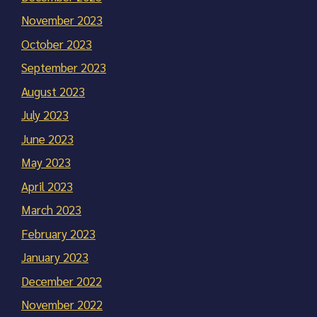
November 2023
October 2023
September 2023
August 2023
July 2023
June 2023
May 2023
April 2023
March 2023
February 2023
January 2023
December 2022
November 2022