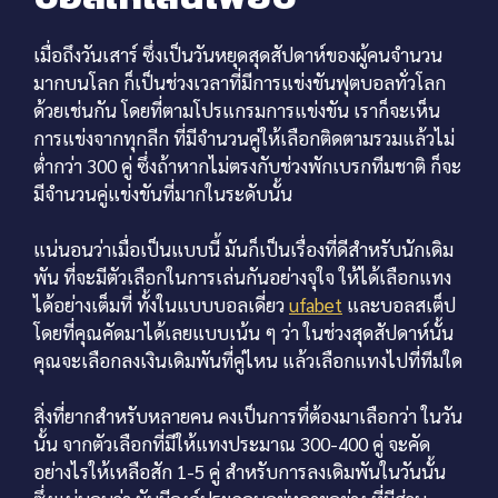
เมื่อถึงวันเสาร์ ซึ่งเป็นวันหยุดสุดสัปดาห์ของผู้คนจำนวน
มากบนโลก ก็เป็นช่วงเวลาที่มีการแข่งขันฟุตบอลทั่วโลก
ด้วยเช่นกัน โดยที่ตามโปรแกรมการแข่งขัน เราก็จะเห็น
การแข่งจากทุกลีก ที่มีจำนวนคู่ให้เลือกติดตามรวมแล้วไม่
ต่ำกว่า 300 คู่ ซึ่งถ้าหากไม่ตรงกับช่วงพักเบรกทีมชาติ ก็จะ
มีจำนวนคู่แข่งขันที่มากในระดับนั้น
แน่นอนว่าเมื่อเป็นแบบนี้ มันก็เป็นเรื่องที่ดีสำหรับนักเดิม
พัน ที่จะมีตัวเลือกในการเล่นกันอย่างจุใจ ให้ได้เลือกแทง
ได้อย่างเต็มที่ ทั้งในแบบบอลเดี่ยว
ufabet
และบอลสเต็ป
โดยที่คุณคัดมาได้เลยแบบเน้น ๆ ว่า ในช่วงสุดสัปดาห์นั้น
คุณจะเลือกลงเงินเดิมพันที่คู่ไหน แล้วเลือกแทงไปที่ทีมใด
สิ่งที่ยากสำหรับหลายคน คงเป็นการที่ต้องมาเลือกว่า ในวัน
นั้น จากตัวเลือกที่มีให้แทงประมาณ 300-400 คู่ จะคัด
อย่างไรให้เหลือสัก 1-5 คู่ สำหรับการลงเดิมพันในวันนั้น