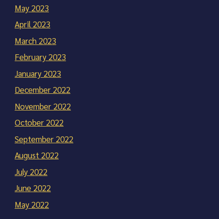
May 2023
April 2023
March 2023
February 2023
January 2023
December 2022
November 2022
October 2022
September 2022
August 2022
July 2022
June 2022
May 2022