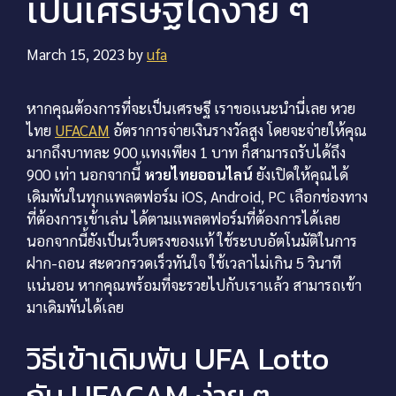
เป็นเศรษฐีได้ง่าย ๆ
March 15, 2023
by
ufa
หากคุณต้องการที่จะเป็นเศรษฐี เราขอแนะนำนี่เลย หวย
ไทย
UFACAM
อัตราการจ่ายเงินรางวัลสูง โดยจะจ่ายให้คุณ
มากถึงบาทละ 900 แทงเพียง 1 บาท ก็สามารถรับได้ถึง
900 เท่า นอกจากนี้
หวยไทยออนไลน์
ยังเปิดให้คุณได้
เดิมพันในทุกแพลตฟอร์ม iOS, Android, PC เลือกช่องทาง
ที่ต้องการเข้าเล่น ได้ตามแพลตฟอร์มที่ต้องการได้เลย
นอกจากนี้ยังเป็นเว็บตรงของแท้ ใช้ระบบอัตโนมัติในการ
ฝาก-ถอน สะดวกรวดเร็วทันใจ ใช้เวลาไม่เกิน 5 วินาที
แน่นอน หากคุณพร้อมที่จะรวยไปกับเราแล้ว สามารถเข้า
มาเดิมพันได้เลย
วิธีเข้าเดิมพัน UFA Lotto
กับ UFACAM ง่าย ๆ