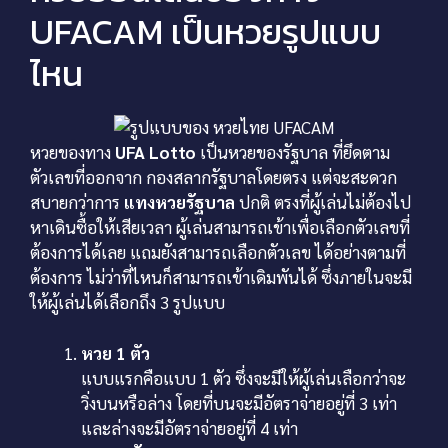
UFACAM เป็นหวยรูปแบบ
ไหน
หวยของทาง
UFA Lotto
เป็นหวยของรัฐบาล ที่ยึดตาม
ตัวเลขที่ออกจาก กองสลากรัฐบาลโดยตรง แต่จะสะดวก
สบายกว่าการ
แทงหวยรัฐบาล
ปกติ ตรงที่ผู้เล่นไม่ต้องไป
หาเดินซื้อให้เสียเวลา ผู้เล่นสามารถเข้าเพื่อเลือกตัวเลขที่
ต้องการได้เลย แถมยังสามารถเลือกตัวเลข ได้อย่างตามที่
ต้องการ ไม่ว่าที่ไหนก็สามารถเข้าเดิมพันได้ ซึ่งภายในจะมี
ให้ผู้เล่นได้เลือกถึง 3 รูปแบบ
หวย 1 ตัว
แบบแรกคือแบบ 1 ตัว ซึ่งจะมีให้ผู้เล่นเลือกว่าจะ
วิ่งบนหรือล่าง โดยที่บนจะมีอัตราจ่ายอยู่ที่ 3 เท่า
และล่างจะมีอัตราจ่ายอยู่ที่ 4 เท่า