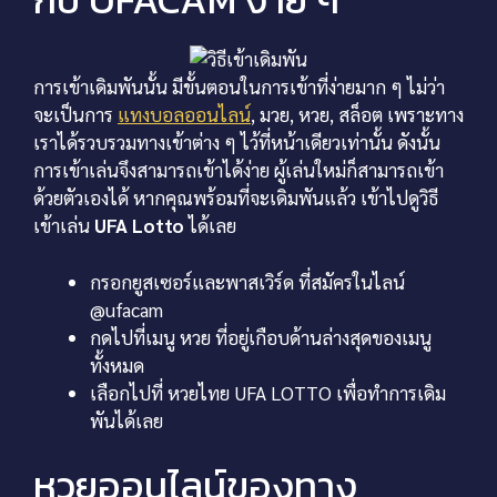
การเข้าเดิมพันนั้น มีขั้นตอนในการเข้าที่ง่ายมาก ๆ ไม่ว่า
จะเป็นการ
แทงบอลออนไลน์
, มวย, หวย, สล็อต เพราะทาง
เราได้รวบรวมทางเข้าต่าง ๆ ไว้ที่หน้าเดียวเท่านั้น ดังนั้น
การเข้าเล่นจึงสามารถเข้าได้ง่าย ผู้เล่นใหม่ก็สามารถเข้า
ด้วยตัวเองได้ หากคุณพร้อมที่จะเดิมพันแล้ว เข้าไปดูวิธี
เข้าเล่น
UFA Lotto
ได้เลย
กรอกยูสเซอร์และพาสเวิร์ด ที่สมัครในไลน์
@ufacam
กดไปที่เมนู หวย ที่อยู่เกือบด้านล่างสุดของเมนู
ทั้งหมด
เลือกไปที่ หวยไทย UFA LOTTO เพื่อทำการเดิม
พันได้เลย
หวยออนไลน์ของทาง